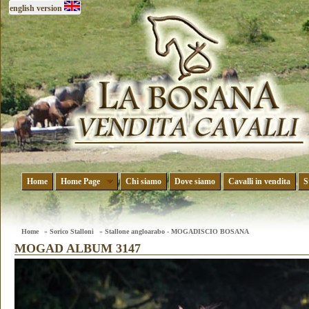
english version
Home
Home Page
Chi siamo
Dove siamo
Cavalli in vendita
S
Home
»
Sorico Stalloni
»
Stallone angloarabo - MOGADISCIO BOSANA
MOGAD ALBUM 3147