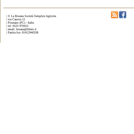
| © La Bosana Società Semplice Agricola
| via Canova 12
| Piozzano (PC) - Italia
| tel: 0523 970415
| email: bosana@libero.it
| Partita Iva: 01412940338