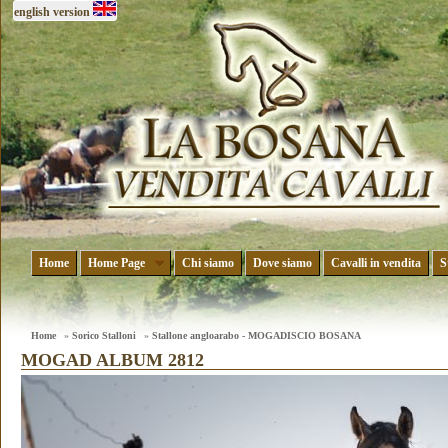
english version
Home
Home Page
Chi siamo
Dove siamo
Cavalli in vendita
S
Home
»
Sorico Stalloni
»
Stallone angloarabo - MOGADISCIO BOSANA
MOGAD ALBUM 2812