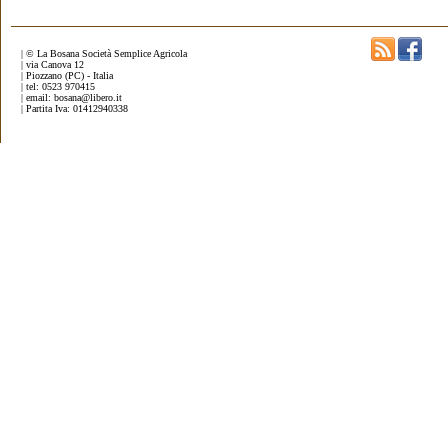
| © La Bosana Società Semplice Agricola
| via Canova 12
| Piozzano (PC) - Italia
| tel: 0523 970415
| email: bosana@libero.it
| Partita Iva: 01412940338