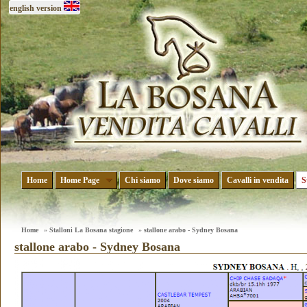
english version
Home
Home Page
Chi siamo
Dove siamo
Cavalli in vendita
S
Home
»
Stalloni La Bosana stagione
»
stallone arabo - Sydney Bosana
stallone arabo - Sydney Bosana