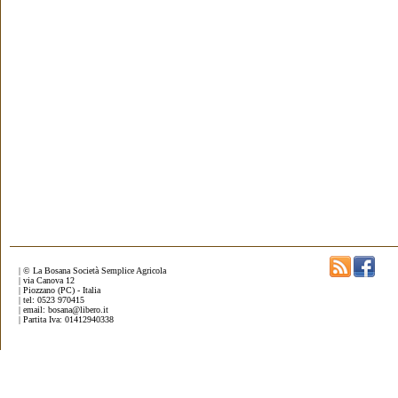
| © La Bosana Società Semplice Agricola
| via Canova 12
| Piozzano (PC) - Italia
| tel: 0523 970415
| email: bosana@libero.it
| Partita Iva: 01412940338