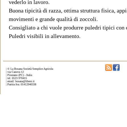
vederlo in lavoro.
Buona tipicità di razza, ottima struttura fisica, ap
movimenti e grande qualità di zoccoli.
Consigliato a chi vuole produrre puledri tipici con 
Puledri visibili in allevamento.
| © La Bosana Società Semplice Agricola
| via Canova 12
| Piozzano (PC) - Italia
| tel: 0523 970415
| email: bosana@libero.it
| Partita Iva: 01412940338