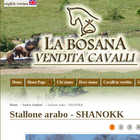
english version
Home
Home Page
Chi siamo
Dove siamo
Cavalli in vendita
S
Home
»
Sorico Stalloni
» Stallone arabo - SHANOKK
Stallone arabo - SHANOKK
1
2
3
4