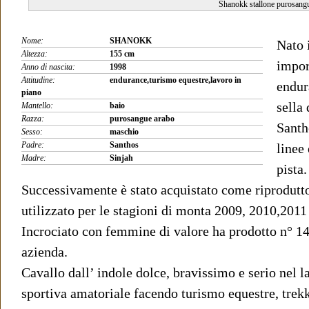
Shanokk stallone purosang
Nome:
SHANOKK
Nato 
Altezza:
155 cm
impor
Anno di nascita:
1998
Attitudine:
endurance,turismo equestre,lavoro in
endur
piano
sella 
Mantello:
baio
Razza:
purosangue arabo
Santh
Sesso:
maschio
Padre:
Santhos
linee
Madre:
Sinjah
pista.
Successivamente è stato acquistato come riprodutt
utilizzato per le stagioni di monta 2009, 2010,2011
Incrociato con femmine di valore ha prodotto n° 14 p
azienda.
Cavallo dall’ indole dolce, bravissimo e serio nel l
sportiva amatoriale facendo turismo equestre, trekki